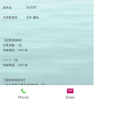
資本金 300万円
代表取締役 玉木 優佑
【従業員体制】
従業員数：1名
年齢構成：20代1名
パート: 1名
年齢構成：20代1名
【資格保有状況】
・給水装置工事主任技術者 2名
・3級配管技能士 1名
Phone
Email
【協力業者・外注体制】
協力業者：1社
個人事業主と連携 : 5名
年齢構成：30代2名／40代2名／60代1名