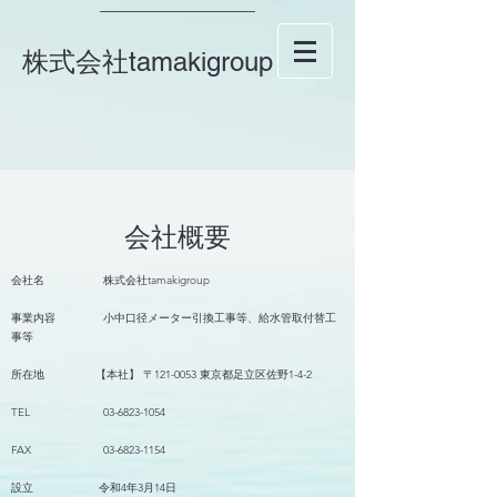
株式会社
tamakigroup
会社概要
会社名 株式会社tamakigroup
事業内容 小中口径メーター引換工事等、給水管取付替工
事等
所在地 【本社】 〒121-0053 東京都足立区佐野1-4-2
TEL
03-6823-1054
FAX
03-6823-1154
設立 令和4年3月14日